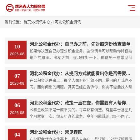
当前位置：
首页
>>
资讯中心
>>
河北公积金资讯
河北公积金代办：自己办之前，先对照这份检查清单
10
如果你决定自己办理公积金业务，这份清单可以帮助你降低被
2026-08
退回的概率。出发之前，逐项核对一下，能避免一些常见问
题。材料齐全度你手上有所有需要提交的材料原件吗？租房提
取需要身份证、租房合同、无房证明、银行卡。离职提取需要
河北公积金代办：从提问方式就能看出你是否需要帮助
07
身份证、离职证明、银行卡。购房提取需要身份证、购房合
在公积金这件事上，每个人面对的问题不同，提问的方式也不
2026-08
同、发票、贷款...
同。而你问出的问题，其实已经在告诉你，你需不需要找人帮
忙。问“需要什么材料”说明你还在起点这是最基础的问题。想
知道办理某项业务要准备哪些材料，说明你还没有开始办，正
河北公积金代办：政策一直在变，你需要有人帮你盯着
06
在做前期准备。你自己去查官网或者翻APP，通常能找到答
公积金政策不是一成不变的。每年都有调整，有些年份甚至几
2026-08
案。如果...
个月就变一次。你去年办的业务，今年可能规则已经不同了。
你年初查的政策，年中可能已经更新了。如果你自己办理，政
策变化是一个需要特别关注的因素。今天说说政策变化这件
河北公积金代办：常见误区
04
事。最近的变化有哪些租房提取额度提高了。今年很多城市上
在公积金代办这件事上，很多人存在一些误解。这些误解可能