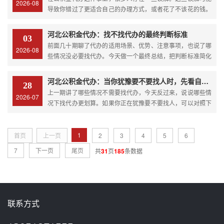
2026-08
调了租房提取...
导致你错过了更适合自己的办理方式，或者花了不该花的钱。
今天把这些常见的误解逐一澄清。误解一：代办什么都敢承诺
有些人接触过一些不正规的中介，听他们说过“百分百包过”“什
河北公积金代办：找不找代办的最终判断标准
03
么情况都能办”之类的话，就以为代办都是这样操作的。其实正
前面几十期聊了代办的适用场景、优势、注意事项，也说了哪
2026-08
规代...
些情况没必要找代办。今天做一个最终总结，把判断标准简化
成几条清晰的规则，让你能快速判断自己该不该找代办。规则
一：业务难度决定基础判断如果你的业务属于简单类型，账户
河北公积金代办：当你犹豫要不要找人时，先看自己符合这几点吗
28
状态正常，材料齐全，城市支持线上办理，那优先考虑自己
上一期讲了哪些情况不需要找代办，今天反过来，说说哪些情
2026-07
办。复杂业务...
况下找代办更划算。如果你正在犹豫要不要找人，可以对照下
面这几个条件看看自己符合几条。条：你无法判断自己选的路
对不对公积金业务通常不止一条路可走。租房提取有有发票和
无发票的通道。离职提取的办理条件与户口性质相关。跨省转
1
首页
上一页
2
3
4
5
6
移要区分线...
7
下一页
尾页
共
31
页
185
条数据
联系方式