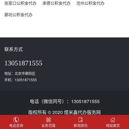
张家口公积金代办
承德公积金代办
沧州公积金代办
廊坊公积金代办
联系方式
13051871555
地址：北京市朝阳区
手机：13051871555
电话（微信同号）：13051871555
版权所有 © 2020 煜米鑫代办服务网
51LA统计
备案号：
豫ICP备2025125661号
电话咨询
业务范围
新闻资讯
网站首页