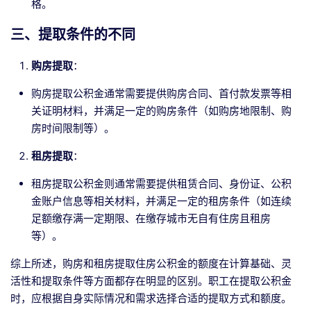
格。
三、提取条件的不同
购房提取
：
购房提取公积金通常需要提供购房合同、首付款发票等相
关证明材料，并满足一定的购房条件（如购房地限制、购
房时间限制等）。
租房提取
：
租房提取公积金则通常需要提供租赁合同、身份证、公积
金账户信息等相关材料，并满足一定的租房条件（如连续
足额缴存满一定期限、在缴存城市无自有住房且租房
等）。
综上所述，购房和租房提取住房公积金的额度在计算基础、灵
活性和提取条件等方面都存在明显的区别。职工在提取公积金
时，应根据自身实际情况和需求选择合适的提取方式和额度。