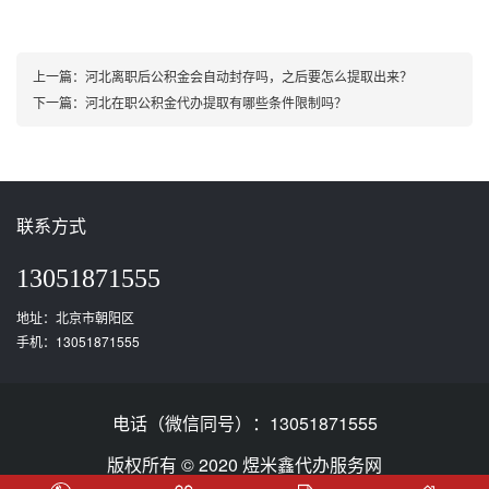
上一篇：
河北离职后公积金会自动封存吗，之后要怎么提取出来？
下一篇：
河北在职公积金代办提取有哪些条件限制吗？
联系方式
13051871555
地址：北京市朝阳区
手机：13051871555
电话（微信同号）：13051871555
版权所有 © 2020 煜米鑫代办服务网