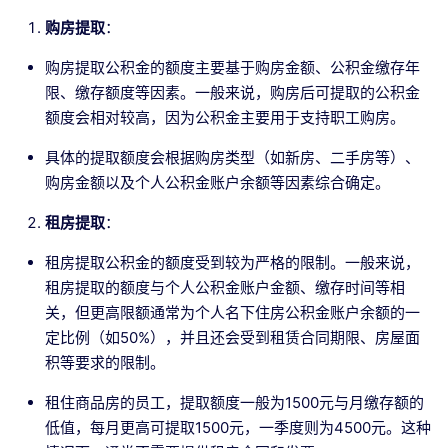
购房提取
：
购房提取公积金的额度主要基于购房金额、公积金缴存年
限、缴存额度等因素。一般来说，购房后可提取的公积金
额度会相对较高，因为公积金主要用于支持职工购房。
具体的提取额度会根据购房类型（如新房、二手房等）、
购房金额以及个人公积金账户余额等因素综合确定。
租房提取
：
租房提取公积金的额度受到较为严格的限制。一般来说，
租房提取的额度与个人公积金账户金额、缴存时间等相
关，但更高限额通常为个人名下住房公积金账户余额的一
定比例（如50%），并且还会受到租赁合同期限、房屋面
积等要求的限制。
租住商品房的员工，提取额度一般为1500元与月缴存额的
低值，每月更高可提取1500元，一季度则为4500元。这种